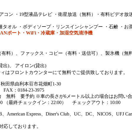
コン ・19型液晶テレビ ・
衛星放送（無料）・
有料ビデオ放送
タオル ・ボディソープ・リンスインシャンプー ・石鹸 ・お
Nポート・WiFi・冷蔵庫・加湿空気清浄機
有料）、ファックス・コピー（有料・送信可）、
製氷機（無
貸出)、
アイロン(貸出)
ィはフロントカウンターにて無料でご提供致しております。
 秋田県由利本荘市花畑町1-30
 FAX：0184-23-3975
 無料 要予約 ※車の長さが6メートル以上の場合はお問い
0 （最終チェックイン：22:00） チェックアウト：10:00
rican Express、Diner's Club、UC、DC、NICOS、UFJ Car
対応しております。