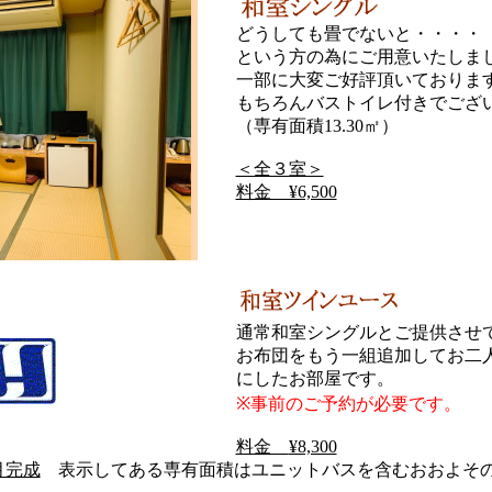
どうしても畳でないと・・・・
という方の為にご用意いたしま
一部に大変ご好評頂いておりま
もちろんバストイレ付きでござ
（専有面積13.30㎡）
＜全３室＞
料金 ¥6,500
通常和室シングルとご提供させ
お布団をもう一組追加してお二
にしたお部屋です。
※事前のご予約が必要です。
料金
¥8,300
月完成
表示してある専有面積はユニットバスを含むおおよそ