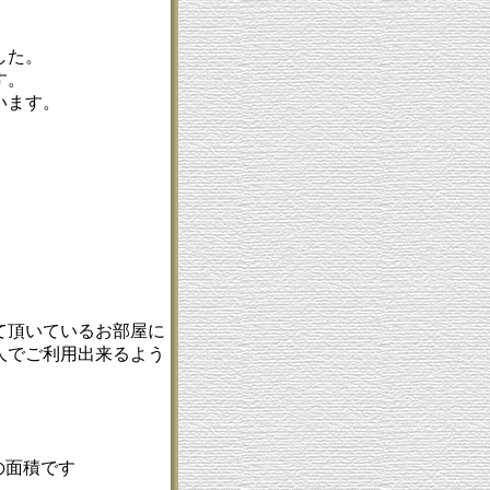
した。
す。
います。
て頂いているお部屋に
人でご利用出来るよう
の面積です