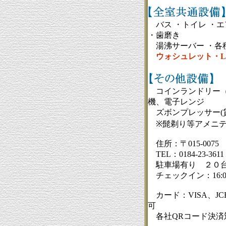
バス ・トイレ ・エア
・歯磨き
湯沸サーバー ・各種
ウォシュレット・LA
コインランドリー（
機、電子レンジ
ズボンプレッサー(
※髭剃り等アメニテ
住所：〒015-0075
TEL：0184-23-3611
駐車場有り ２０台
チェックイン：16:0
カード：VISA、JCB、Ame
可
各社QRコード決済